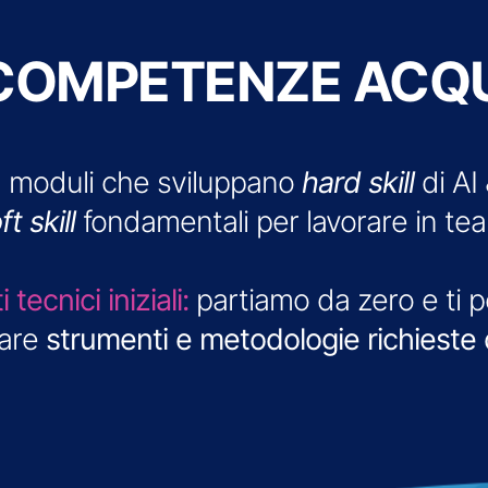
COMPETENZE ACQU
in moduli che sviluppano
hard skill
di AI
ft skill
fondamentali per lavorare in te
tecnici iniziali:
partiamo da zero e ti 
iare
strumenti e metodologie richieste 