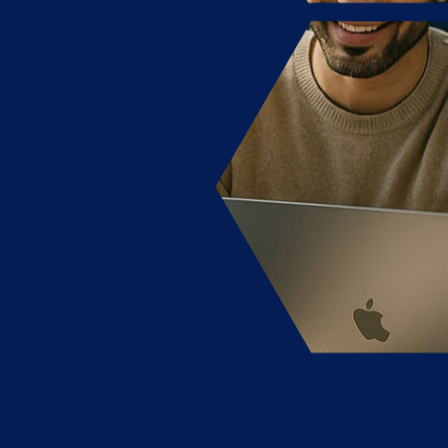
ST
anni?